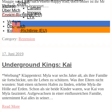
Maggie sehnt sich nach einem Happy End, doch bisher ist ihr Mr
LYX
2018
Right noch nicht begegnet….
Verlage
Carlsen
Über Mich
Impress
Read More
Cookie-Richtlinie (EU)
LYX
Verlage
Über Mich
Cookie-Richtlinie (EU)
Category:
Rezension
17. Juni 2019
Underground Kings: Kai
*Werbung* Klappentext: Myla war sechs Jahre alt, als ihre Familie
sie fortschickte, um ihr Leben zu schützen. Was ihre Eltern nicht
wussten: Statt einen sicheren Hafen zu finden, erlebte Myla die
Hölle auf Erden. Schon als sie beide Kinder waren, war Kai von
Myla fasziniert. Aufgewachsen in einer einflussreichen Familie,
unternimmt Kai alles in seiner…
Read More