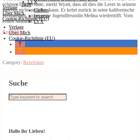
LYX
schöner Frauen hatte, merkt Wyatt, dass all dies die Leere in seinem
2018
Verlage
Inneren nicht ausfüllen kann. Er kehrt zurück in seine kalifornische
Carlsen
Über Mich
Heimatstadt, wo er seine Jugendfreundin Melina wiedertrifft. Vom
Impress
Cookie-Richtlinie (EU)
ersten Moment…
LYX
Verlage
Read More
Über Mich
Cookie-Richtlinie (EU)
Category:
Rezension
Suche
Hallo ihr Lieben!