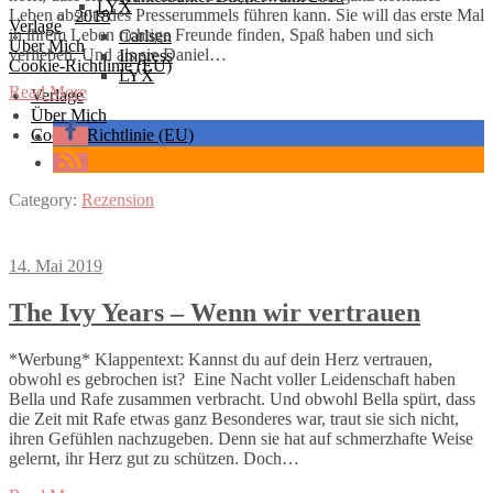
LYX
Leben abseits des Presserummels führen kann. Sie will das erste Mal
2018
Verlage
in ihrem Leben richtige Freunde finden, Spaß haben und sich
Carlsen
Über Mich
verlieben. Und als sie Daniel…
Impress
Cookie-Richtlinie (EU)
LYX
Read More
Verlage
Über Mich
Cookie-Richtlinie (EU)
Category:
Rezension
14. Mai 2019
The Ivy Years – Wenn wir vertrauen
*Werbung* Klappentext: Kannst du auf dein Herz vertrauen,
obwohl es gebrochen ist? Eine Nacht voller Leidenschaft haben
Bella und Rafe zusammen verbracht. Und obwohl Bella spürt, dass
die Zeit mit Rafe etwas ganz Besonderes war, traut sie sich nicht,
ihren Gefühlen nachzugeben. Denn sie hat auf schmerzhafte Weise
gelernt, ihr Herz gut zu schützen. Doch…