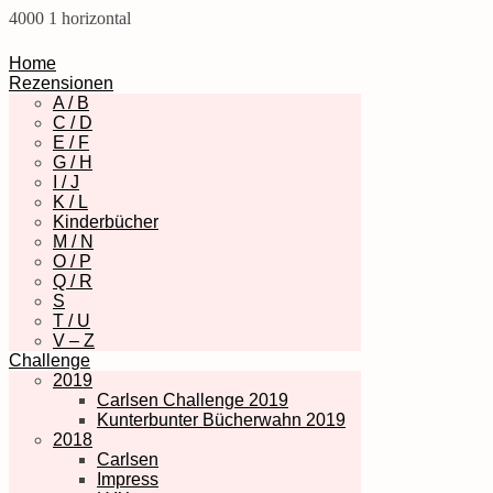
4000
1
horizontal
Home
Rezensionen
A / B
C / D
E / F
G / H
I / J
K / L
Kinderbücher
M / N
O / P
Q / R
S
T / U
V – Z
Challenge
2019
Carlsen Challenge 2019
Kunterbunter Bücherwahn 2019
2018
Carlsen
Impress