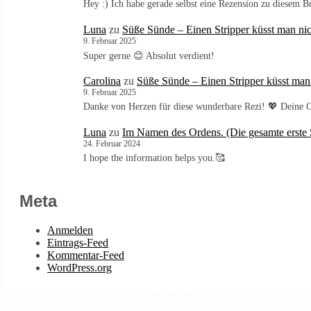
Hey :) Ich habe gerade selbst eine Rezension zu diesem 
Luna
zu
Süße Sünde – Einen Stripper küsst man nic
9. Februar 2025
Super gerne 😊 Absolut verdient!
Carolina
zu
Süße Sünde – Einen Stripper küsst man
9. Februar 2025
Danke von Herzen für diese wunderbare Rezi! 💖 Deine C
Luna
zu
Im Namen des Ordens. (Die gesamte erste S
24. Februar 2024
I hope the information helps you.🥰
Meta
Anmelden
Eintrags-Feed
Kommentar-Feed
WordPress.org