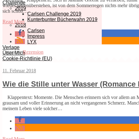
Challenge
wieder gegenüberstehen, ist von dem Sommerregen nichts mehr übrig. 
2019
sich schon…
Carlsen Challenge 2019
Kunterbunter Bücherwahn 2019
Read More
2018
Carlsen
Impress
LYX
Verlage
Category:
Rezension
Über Mich
Cookie-Richtlinie (EU)
11. Februar 2018
Wie die Stille unter Wasser (Romance
Klappentext: Momente. Die Menschen erinnern sich vor allem an 
grausam und voller Erinnerung an nicht vergangenen Schmerz. Manche
meinem Leben viele solcher…
Read More