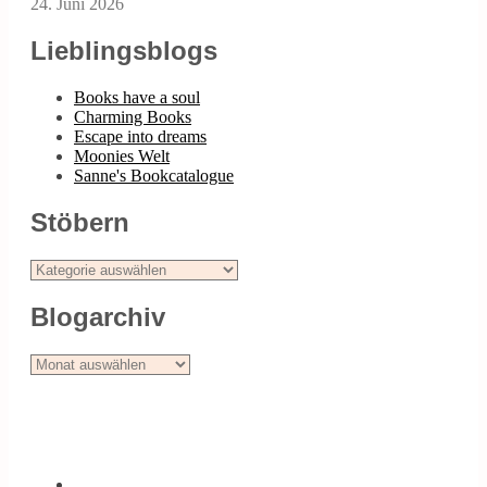
24. Juni 2026
Lieblingsblogs
Books have a soul
Charming Books
Escape into dreams
Moonies Welt
Sanne's Bookcatalogue
Stöbern
Stöbern
Blogarchiv
Blogarchiv