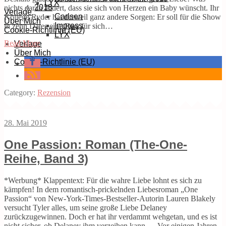
LYX
2018
nichts daran ändert, dass sie sich von Herzen ein Baby wünscht. Ihr
Verlage
Carlsen
Kollege Ryder hat derweil ganz andere Sorgen: Er soll für die Show
Über Mich
Impress
in zehn Dates eine Frau für sich…
Cookie-Richtlinie (EU)
LYX
Read More
Verlage
Über Mich
Cookie-Richtlinie (EU)
Category:
Rezension
28. Mai 2019
One Passion: Roman (The-One-
Reihe, Band 3)
*Werbung* Klappentext: Für die wahre Liebe lohnt es sich zu
kämpfen! In dem romantisch-prickelnden Liebesroman „One
Passion“ von New-York-Times-Bestseller-Autorin Lauren Blakely
versucht Tyler alles, um seine große Liebe Delaney
zurückzugewinnen. Doch er hat ihr verdammt wehgetan, und es ist
nicht sicher, ob Delaney ihm verzeihen kann … Vor einigen Jahren