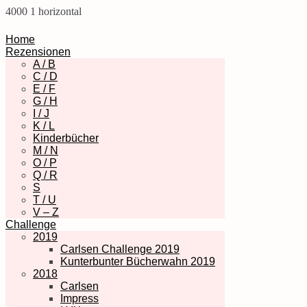
4000
1
horizontal
Home
Rezensionen
A / B
C / D
E / F
G / H
I / J
K / L
Kinderbücher
M / N
O / P
Q / R
S
T / U
V – Z
Challenge
2019
Carlsen Challenge 2019
Kunterbunter Bücherwahn 2019
2018
Carlsen
Impress