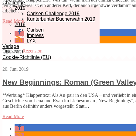
Challenge
jemand anderes ist: ein anderer Kerl, der auch irgendwie verdammt a
2019
arbeitet,…
Carlsen Challenge 2019
Kunterbunter Bücherwahn 2019
Read More
2018
Carlsen
Impress
LYX
Verlage
Category:
Rezension
Über Mich
Cookie-Richtlinie (EU)
20. Juni 2019
New Beginnings: Roman (Green Valley
*Werbung* Klappentext: Als Au-pair in den USA – und verliebt in ein
Geschichte von Lena und Ryan im Liebesroman „New Beginnings“, de
aus Berlin definitiv anders vorgestellt. Statt…
Read More