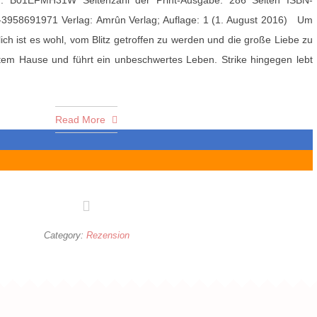
 B01EFMH31W Seitenzahl der Print-Ausgabe: 286 Seiten ISBN-
3958691971 Verlag: Amrûn Verlag; Auflage: 1 (1. August 2016) Um
h ist es wohl, vom Blitz getroffen zu werden und die große Liebe zu
em Hause und führt ein unbeschwertes Leben. Strike hingegen lebt
Read More
Category:
Rezension