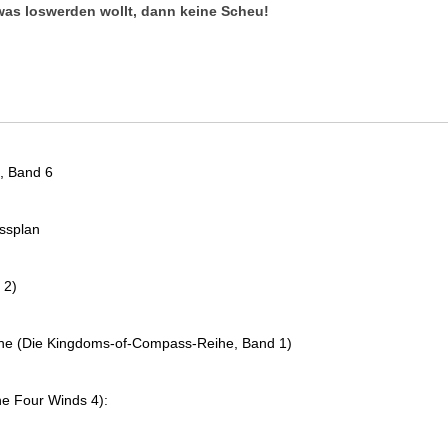
was loswerden wollt, dann keine Scheu!
, Band 6
essplan
 2)
che (Die Kingdoms-of-Compass-Reihe, Band 1)
e Four Winds 4):