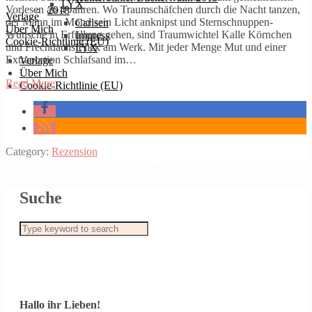
LYX
Vorlesen ab 4 Jahren. Wo Traumschäfchen durch die Nacht tanzen,
2018
Verlage
der Mann im Mond sein Licht anknipst und Sternschnuppen-
Carlsen
Über Mich
Wünsche in Erfüllung gehen, sind Traumwichtel Kalle Körnchen
Impress
Cookie-Richtlinie (EU)
und Frechdachs Flick am Werk. Mit jeder Menge Mut und einer
LYX
Extraportion Schlafsand im…
Verlage
Über Mich
Read More
Cookie-Richtlinie (EU)
Category:
Rezension
Suche
Hallo ihr Lieben!