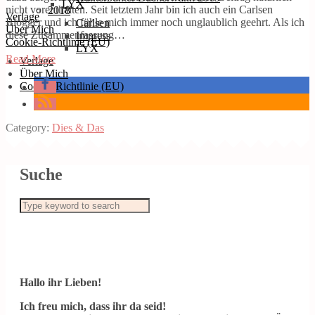
LYX
nicht vorenthalten. Seit letztem Jahr bin ich auch ein Carlsen
2018
Verlage
Blogger und ich fühle mich immer noch unglaublich geehrt. Als ich
Carlsen
Über Mich
diese Zusammenfassung…
Impress
Cookie-Richtlinie (EU)
LYX
Read More
Verlage
Über Mich
Cookie-Richtlinie (EU)
Category:
Dies & Das
Suche
Hallo ihr Lieben!
Ich freu mich, dass ihr da seid!