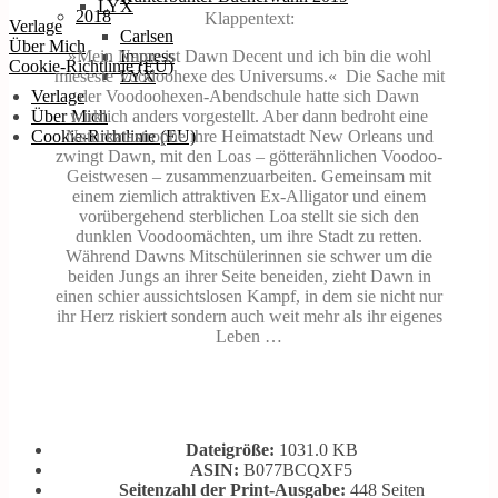
LYX
2018
Klappentext:
Verlage
Carlsen
Über Mich
»Mein Name ist Dawn Decent und ich bin die wohl
Impress
Cookie-Richtlinie (EU)
mieseste Voodoohexe des Universums.« Die Sache mit
LYX
der Voodoohexen-Abendschule hatte sich Dawn
Verlage
wirklich anders vorgestellt. Aber dann bedroht eine
Über Mich
Naturkatastrophe ihre Heimatstadt New Orleans und
Cookie-Richtlinie (EU)
zwingt Dawn, mit den Loas – götterähnlichen Voodoo-
Geistwesen – zusammenzuarbeiten. Gemeinsam mit
einem ziemlich attraktiven Ex-Alligator und einem
vorübergehend sterblichen Loa stellt sie sich den
dunklen Voodoomächten, um ihre Stadt zu retten.
Während Dawns Mitschülerinnen sie schwer um die
beiden Jungs an ihrer Seite beneiden, zieht Dawn in
einen schier aussichtslosen Kampf, in dem sie nicht nur
ihr Herz riskiert sondern auch weit mehr als ihr eigenes
Leben …
Dateigröße:
1031.0 KB
ASIN:
B077BCQXF5
Seitenzahl der Print-Ausgabe:
448 Seiten