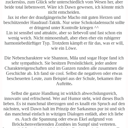
zuckersüss, zum Glück sehr unterschiedlich vom Wesen her, aber
beide total liebenswert. Wäre ich Dawn gewesen, ich könnte mich
nicht entscheiden.
Jax ist eher der draufgängerische Macho mit guten Herzen und
beschützender Haudrauf-Taktik. Nur seine Schokoladensucht sollte
er dringend unter Kontrolle kriegen ^^
Lin ist sensibel und attraktiv, aber so liebevoll und fast schon ein
wenig weich. Nicht mimosenhaft, aber eben eher ein ruhigerer
harmoniebedürftiger Typ. Trotzdem kämpft er für das, was er will,
wie ein Löwe.
Die Nebencharaktere wie Shannon, Mila und sogar Hope fand ich
sehr sympathisch. Sie besitzen Persönlichkeit, jeder andere
Charaktereigenschaften und im Ganzen runden alle zusammen die
Geschichte ab. Ich fand sie cool. Selbst die negativen oder etwas
bescheuerten Leute, zum Beispiel aus der Schule, bekamen ihre
Auftritte
.
Selbst die ganze Handlung ist wirklich abwechslungsreich,
innovativ und erfrischend. Wer auf Humor steht, wird dieses Buch
lieben. Es ist manchmal überzogen und es knallt ein Spruch auf den
nächsten, weil Dawn halt im Prinzip der Sarkasmus pur ist und sich
das manchmal einfach in witzigen Dialogen entlädt, aber ich liebe
es. Auch die Spannung oder etwas Ekel aufgrund von
Bröckchenverlierenden Zombies im Sumpf sind vertreten.