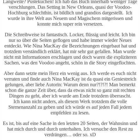
Langweile? Pustekuchen! Ich hab das Buch innerhalb weniger Tage
verschlungen. Das Setting in New Orleans, quasi der Voodoo-
Hochburg schlechthin, ist bildlich und grandios dargestellt. Ich
wurde in ihre Welt aus Neuem und Magischem mitgerissen und
konnte mich super rein versetzen.
Die Schreibweise ist fantastisch. Locker, flüssig und leicht. Ich bin
nur so über die Seiten geflogen und habe immer wieder Neues
entdeckt. Wie Nina MacKay die Bezeichnungen eingebaut hat und
trotzdem verständlich erklärt, hat mir sehr gut gefallen. Man wurde
nicht mit Informationen erschlagen und doch waren die expliziteren
Sachen, was den Voodoo angeht, schön in die Story eingeflochten.
Aber dann setzte mein Herz ein wenig aus. Ich werde es euch nicht
verraten und finde auch Nina MacKay ist da quasi ein Geniestreich
gelungen, aber liebe Autorin: Warum denn nur?!?!?! Man bemerkt
schon die ganze Zeit über, dass da etwas nicht so ganz mit rechten
Dingen zu geht, aber ich wurde am Ende trotzdem überrascht.
Ich kann nicht anders, als diesem Werk trotzdem die volle
Sternenanzahl zu geben und ich würde es auf jeden Fall jedem
empfehlen zu lesen.
Es ist, bis auf eine Sache in den letzten 20 Seiten, der Wahnsinn und
hat mich durch und durch unterhalten. Ich versuche den Rest zu
verdrängen… oder so. xD