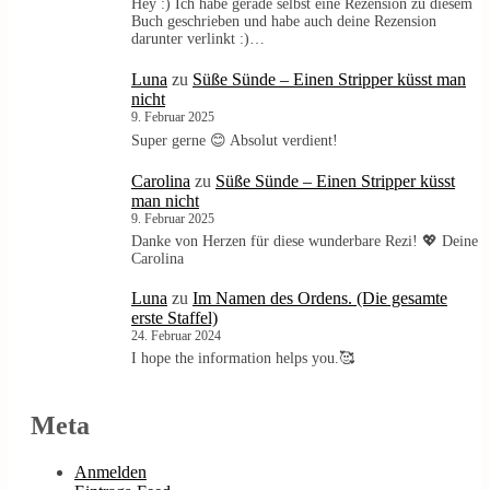
Hey :) Ich habe gerade selbst eine Rezension zu diesem
Buch geschrieben und habe auch deine Rezension
darunter verlinkt :)…
Luna
zu
Süße Sünde – Einen Stripper küsst man
nicht
9. Februar 2025
Super gerne 😊 Absolut verdient!
Carolina
zu
Süße Sünde – Einen Stripper küsst
man nicht
9. Februar 2025
Danke von Herzen für diese wunderbare Rezi! 💖 Deine
Carolina
Luna
zu
Im Namen des Ordens. (Die gesamte
erste Staffel)
24. Februar 2024
I hope the information helps you.🥰
Meta
Anmelden