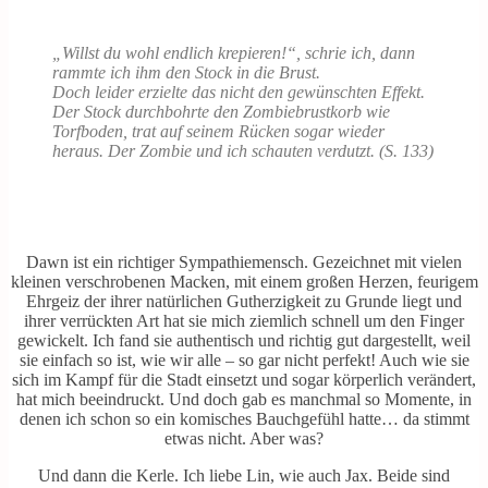
„Willst du wohl endlich krepieren!“, schrie ich, dann
rammte ich ihm den Stock in die Brust.
Doch leider erzielte das nicht den gewünschten Effekt.
Der Stock durchbohrte den Zombiebrustkorb wie
Torfboden, trat auf seinem Rücken sogar wieder
heraus. Der Zombie und ich schauten verdutzt. (S. 133)
Dawn ist ein richtiger Sympathiemensch. Gezeichnet mit vielen
kleinen verschrobenen Macken, mit einem großen Herzen, feurigem
Ehrgeiz der ihrer natürlichen Gutherzigkeit zu Grunde liegt und
ihrer verrückten Art hat sie mich ziemlich schnell um den Finger
gewickelt. Ich fand sie authentisch und richtig gut dargestellt, weil
sie einfach so ist, wie wir alle – so gar nicht perfekt! Auch wie sie
sich im Kampf für die Stadt einsetzt und sogar körperlich verändert,
hat mich beeindruckt. Und doch gab es manchmal so Momente, in
denen ich schon so ein komisches Bauchgefühl hatte… da stimmt
etwas nicht. Aber was?
Und dann die Kerle. Ich liebe Lin, wie auch Jax. Beide sind